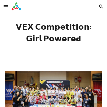
Skip to main content
Skip to navigation
𝗩𝗘𝗫 𝗖𝗼𝗺𝗽𝗲𝘁𝗶𝘁𝗶𝗼𝗻:
𝗚𝗶𝗿𝗹 𝗣𝗼𝘄𝗲𝗿𝗲d