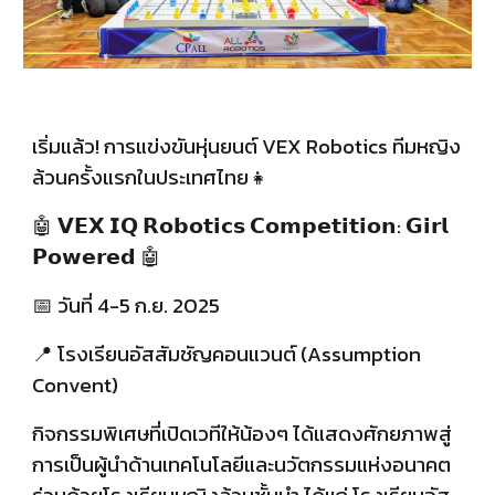
เริ่มแล้ว! การแข่งขันหุ่นยนต์ VEX Robotics ทีมหญิง
ล้วนครั้งแรกในประเทศไทย👧
🤖 𝗩𝗘𝗫 𝗜𝗤 𝗥𝗼𝗯𝗼𝘁𝗶𝗰𝘀 𝗖𝗼𝗺𝗽𝗲𝘁𝗶𝘁𝗶𝗼𝗻: 𝗚𝗶𝗿𝗹
𝗣𝗼𝘄𝗲𝗿𝗲𝗱 🤖
📅 วันที่ 4-5 ก.ย. 2025
📍 โรงเรียนอัสสัมชัญคอนแวนต์ (Assumption
Convent)
กิจกรรมพิเศษที่เปิดเวทีให้น้องๆ ได้แสดงศักยภาพสู่
การเป็นผู้นำด้านเทคโนโลยีและนวัตกรรมแห่งอนาคต